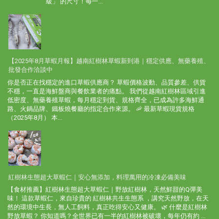
級」 的尺寸！每一...
【2025年8月草蝦月報】越南紅樹林草蝦新到港｜穩定供應、無藥養殖、
批發合作洽談中
你是否正在找穩定的進口草蝦供應商？ 草蝦價格波動、品質參差、供貨
不穩，一直是海鮮盤商與餐飲業者的痛點。 我們從越南紅樹林區域引進
低密度、無藥養殖草蝦，每月穩定到貨、規格齊全，已成為許多海鮮通
路、火鍋品牌、鐵板燒餐廳的指定合作來源。 🦐 最新草蝦現貨規格
（2025年8月） 本...
紅樹林生態超大草蝦仁｜安心無添加，料理萬用的冷凍必備美味
【食材推薦】紅樹林生態超大草蝦仁｜野放紅樹林，天然鮮甜的Q彈美
味！ 這款草蝦仁，來自珍貴的 紅樹林共生生態系 ，講究天然野放，在天
然的環境中生長，無人工飼料，真正吃得安心又健康。 🌿 什麼是紅樹林
野放草蝦？ 你知道嗎？全世界已有一半的紅樹林被破壞，每年仍有約 ...