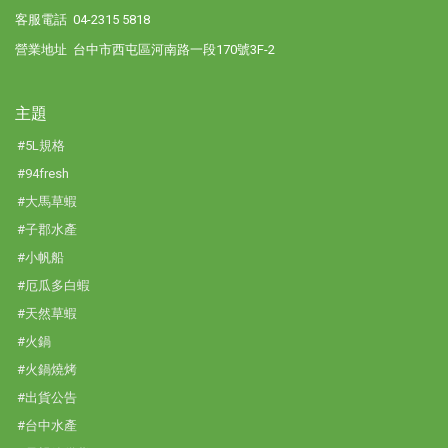
客服電話 04-2315 5818
營業地址 台中市西屯區河南路一段170號3F-2
主題
#5L規格
#94fresh
#大馬草蝦
#子郡水產
#小帆船
#厄瓜多白蝦
#天然草蝦
#火鍋
#火鍋燒烤
#出貨公告
#台中水產