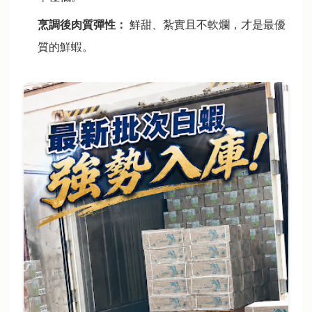
烹調後肉質彈性：
鮮甜、紮實且不軟爛，才是最優
質的鮮蝦。