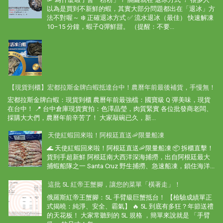
以為是買到不新鮮的蝦，其實大部分問題都出在「退冰」方
法不對喔～ ❄️ 正確退冰方式 ✅ 流水退冰（最佳） 快速解凍
10–15 分鐘，蝦子Q彈鮮甜。 （提醒：不要...
【現貨到櫃】宏都拉斯金牌白蝦抵達台中！農曆年前最後補貨，手慢無！
宏都拉斯金牌白蝦：現貨到櫃 農曆年前最強檔：國寶級 Q 彈美味，現貨
在台中！ 📍 台中倉庫現貨實拍：色澤晶瑩，肉質緊實 各位批發商老闆、
採購大大們，農曆年前辛苦了！ 大家敲碗已久，新...
天使紅蝦回來啦！阿根廷直送🦐限量船凍
🌊 天使紅蝦回來啦！阿根廷直送🦐限量船凍 📦 拆櫃直擊！
貨到手超新鮮 阿根廷南大西洋深海捕撈，出自阿根廷最大
捕蝦船隊之一 Santa Cruz 野生捕撈、急速船凍，鎖住海洋...
這批 5L 紅帝王蟹腳，讓您的菜單「橫著走」！
俄羅斯紅帝王蟹腳：5L 手臂級巨蟹抵台！ 【檢驗成績單正
式揭曉：純淨、安全、霸氣】 🔥 5L 到底有多狂？年節送禮
的天花板！ 大家常聽到的 5L 規格 ，簡單來說就是 「手臂