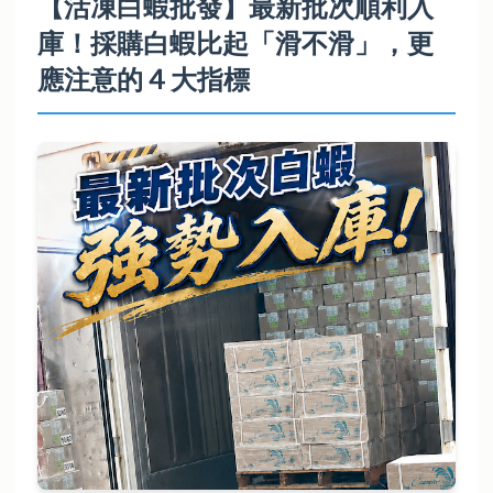
【活凍白蝦批發】最新批次順利入
白
t
蝦
庫！採購白蝦比起「滑不滑」，更
i
批
o
應注意的 4 大指標
發
n
,
冷
凍
海
鮮
批
發
,
大
宗
水
產
採
購
-
最
新
批
次
活
凍