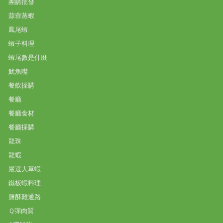
團購批發
蒜蓉蒸蝦
鳳尾蝦
蝦子料理
蝦尾數是什麼
魷魚嘴
餐飲採購
餐廳
餐廳食材
餐廳採購
龍珠
龍蝦
嚴選大草蝦
鐵板蝦料理
鹽酥雞通路
Ｑ彈肉質