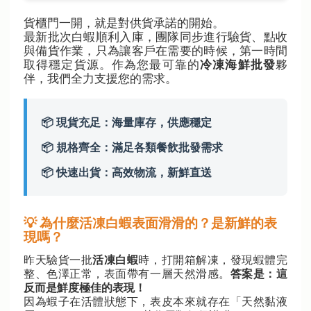
白
貨櫃門一開，就是對供貨承諾的開始。
蝦
最新批次白蝦順利入庫，團隊同步進行驗貨、點收
順
與備貨作業，只為讓客戶在需要的時候，第一時間
利
取得穩定貨源。作為您最可靠的
夥
冷凍海鮮批發
入
庫
伴，我們全力支援您的需求。
，
現
貨
📦 現貨充足：海量庫存，供應穩定
充
足
📦 規格齊全：滿足各類餐飲批發需求
、
規
📦 快速出貨：高效物流，新鮮直送
格
齊
全
、
💡 為什麼活凍白蝦表面滑滑的？是新鮮的表
快
現嗎？
速
出
昨天驗貨一批
活凍白蝦
時，打開箱解凍，發現蝦體完
貨
整、色澤正常，表面帶有一層天然滑感。
答案是：這
。
反而是鮮度極佳的表現！
專
因為蝦子在活體狀態下，表皮本來就存在「天然黏液
業