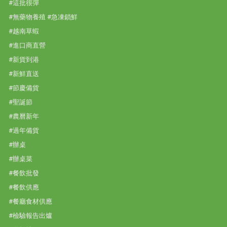
#這批很彈
#無藥物養殖 #急凍鎖鮮
#越南草蝦
#進口商直營
#新貨到港
#新鮮直送
#節慶備貨
#聖誕節
#農曆新年
#過年備貨
#辦桌
#辦桌菜
#餐飲批發
#餐飲供應
#餐廳食材供應
#檢驗報告出爐