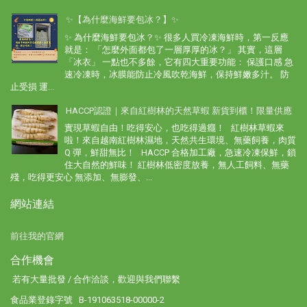
✨【為什麼海鮮要包冰？】✨
✨ 為什麼海鮮要包冰？✨ 很多人買冷凍海鮮時，第一反應
就是： 「怎麼外面都包了一層厚厚的冰？」 其實，這層
「冰衣」 一點也不多餘，它有四大重要功能： 保護口感 急
速冷凍時，冰膜能防止冷風吹乾海鮮，保持鮮嫩多汁。 防
止受損 運...
HACCP認證｜來自紅樹林的天然草蝦 新貨到櫃！限量供應
實現草蝦自由！吃得安心，也吃得過癮！ 紅樹林草蝦來
啦！來自越南紅樹林濕地，天然共生環境、無藥飼養，肉質
Q 彈，鮮甜無比！ HACCP 合格加工廠，急速冷凍保鮮，鎖
住大自然的鮮味！ 紅樹林低密度放養，無人工飼料、無藥
殘，吃得更安心 無添加、無膨發、...
網站連結
前往我的官網
合作機會
若有大量批發 / 合作洽談，歡迎與我們聯繫
食品業登錄字號 B-191063518-00000-2