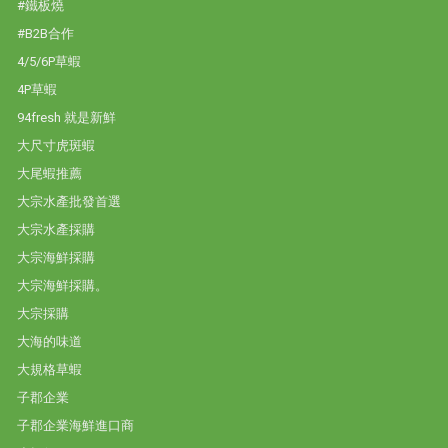
#鐵板燒
#B2B合作
4/5/6P草蝦
4P草蝦
94fresh 就是新鮮
大尺寸虎斑蝦
大尾蝦推薦
大宗水產批發首選
大宗水產採購
大宗海鮮採購
大宗海鮮採購。
大宗採購
大海的味道
大規格草蝦
子郡企業
子郡企業海鮮進口商