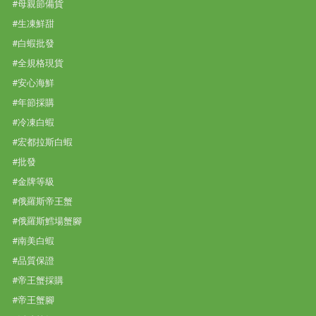
#母親節備貨
#生凍鮮甜
#白蝦批發
#全規格現貨
#安心海鮮
#年節採購
#冷凍白蝦
#宏都拉斯白蝦
#批發
#金牌等級
#俄羅斯帝王蟹
#俄羅斯鱈場蟹腳
#南美白蝦
#品質保證
#帝王蟹採購
#帝王蟹腳