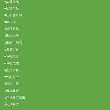
#活凍等級
#紅蝦批發
#紅樹林草蝦
#剛拆櫃
#料理教學
#海鮮批發
#海鮮供應商
#海鮮直送
#草蝦批發
#草蝦推薦
#高端食材
#深海野生
#現貨供應
#產地直送
#粗放養殖草蝦
#規格科普