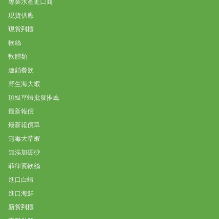
專業水產進口商
現貨供應
現貨到櫃
軟絲
軟體類
連鎖餐飲
野生海大蝦
頂級草蝦批發推薦
最新報價
最新報價單
無毒大草蝦
無添加硼砂
菲律賓軟絲
進口白蝦
進口海鮮
新貨到櫃