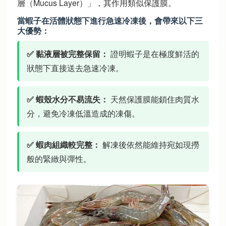
解
層（Mucus Layer）」，其作用類似保護膜。
答
白
當蝦子在活體狀態下進行急速冷凍後，會帶來以下三
蝦
大優勢：
表
面
✅ 黏液層被完整保留：
證明蝦子是在極度鮮活的
黏
液
狀態下直接送去急速冷凍。
與
解
凍
✅ 蝦殼水分不易流失：
天然保護膜能鎖住肉質水
採
購
分，避免冷凍低溫造成的凍傷。
的
四
大
✅ 蝦肉組織較完整：
解凍後依然能維持宛如現撈
核
心
般的緊緻與彈性。
指
標
。