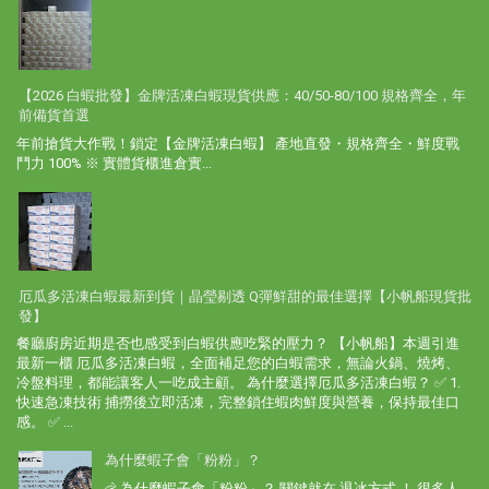
【2026 白蝦批發】金牌活凍白蝦現貨供應：40/50-80/100 規格齊全，年
前備貨首選
年前搶貨大作戰！鎖定【金牌活凍白蝦】 產地直發・規格齊全・鮮度戰
鬥力 100% ※ 實體貨櫃進倉實...
厄瓜多活凍白蝦最新到貨｜晶瑩剔透 Q彈鮮甜的最佳選擇【小帆船現貨批
發】
餐廳廚房近期是否也感受到白蝦供應吃緊的壓力？ 【小帆船】本週引進
最新一櫃 厄瓜多活凍白蝦，全面補足您的白蝦需求，無論火鍋、燒烤、
冷盤料理，都能讓客人一吃成主顧。 為什麼選擇厄瓜多活凍白蝦？ ✅ 1.
快速急凍技術 捕撈後立即活凍，完整鎖住蝦肉鮮度與營養，保持最佳口
感。 ✅ ...
為什麼蝦子會「粉粉」？
🦐 為什麼蝦子會「粉粉」？ 關鍵就在 退冰方式 ！ 很多人