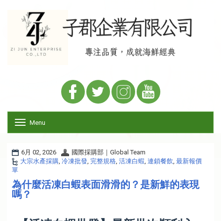
Menu
T
o
g
g
6月 02, 2026
國際採購部｜Global Team
l
大宗水產採購
,
冷凍批發
,
完整規格
,
活凍白蝦
,
連鎖餐飲
,
最新報價
e
單
n
為什麼活凍白蝦表面滑滑的？是新鮮的表現
a
嗎？
v
i
活
g
凍
a