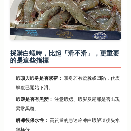
採購白蝦時，比起「滑不滑」，更重要
的是這些指標
蝦頭與蝦身是否緊密：
頭身若有鬆脫或凹陷，代表
鮮度已開始下滑。
蝦殼是否有黑變：
注意蝦鰓、蝦腳及尾部是否出現
異常黑斑。
解凍後保水性：
高質量的急速冷凍白蝦解凍後失水
率極低。