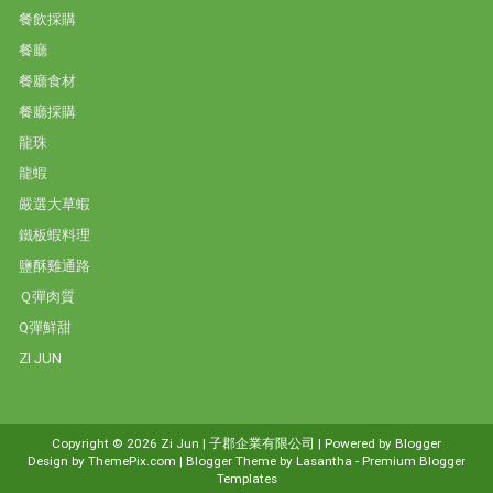
餐飲採購
餐廳
餐廳食材
餐廳採購
龍珠
龍蝦
嚴選大草蝦
鐵板蝦料理
鹽酥雞通路
Ｑ彈肉質
Q彈鮮甜
ZI JUN
Copyright ©
2026
Zi Jun | 子郡企業有限公司
| Powered by
Blogger
Design by
ThemePix.com
| Blogger Theme by
Lasantha
-
Premium Blogger
Templates