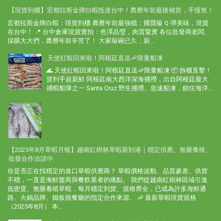
【現貨到櫃】宏都拉斯金牌白蝦抵達台中！農曆年前最後補貨，手慢無！
宏都拉斯金牌白蝦：現貨到櫃 農曆年前最強檔：國寶級 Q 彈美味，現貨
在台中！ 📍 台中倉庫現貨實拍：色澤晶瑩，肉質緊實 各位批發商老闆、
採購大大們，農曆年前辛苦了！ 大家敲碗已久，新...
天使紅蝦回來啦！阿根廷直送🦐限量船凍
🌊 天使紅蝦回來啦！阿根廷直送🦐限量船凍 📦 拆櫃直擊！
貨到手超新鮮 阿根廷南大西洋深海捕撈，出自阿根廷最大
捕蝦船隊之一 Santa Cruz 野生捕撈、急速船凍，鎖住海洋...
【2025年8月草蝦月報】越南紅樹林草蝦新到港｜穩定供應、無藥養殖、
批發合作洽談中
你是否正在找穩定的進口草蝦供應商？ 草蝦價格波動、品質參差、供貨
不穩，一直是海鮮盤商與餐飲業者的痛點。 我們從越南紅樹林區域引進
低密度、無藥養殖草蝦，每月穩定到貨、規格齊全，已成為許多海鮮通
路、火鍋品牌、鐵板燒餐廳的指定合作來源。 🦐 最新草蝦現貨規格
（2025年8月） 本...