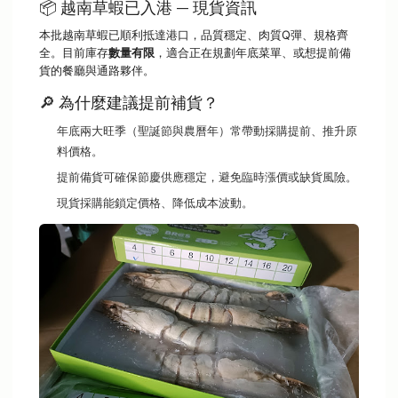
📦 越南草蝦已入港 — 現貨資訊
本批越南草蝦已順利抵達港口，品質穩定、肉質Q彈、規格齊
全。目前庫存
數量有限
，適合正在規劃年底菜單、或想提前備
貨的餐廳與通路夥伴。
🔎 為什麼建議提前補貨？
年底兩大旺季（聖誕節與農曆年）常帶動採購提前、推升原
料價格。
提前備貨可確保節慶供應穩定，避免臨時漲價或缺貨風險。
現貨採購能鎖定價格、降低成本波動。