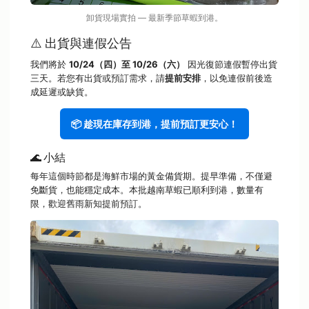
卸貨現場實拍 — 最新季節草蝦到港。
⚠️ 出貨與連假公告
我們將於
10/24（四）至 10/26（六）
因光復節連假暫停出貨
三天。若您有出貨或預訂需求，請
提前安排
，以免連假前後造
成延遲或缺貨。
📦 趁現在庫存到港，提前預訂更安心！
🌊 小結
每年這個時節都是海鮮市場的黃金備貨期。提早準備，不僅避
免斷貨，也能穩定成本。本批越南草蝦已順利到港，數量有
限，歡迎舊雨新知提前預訂。