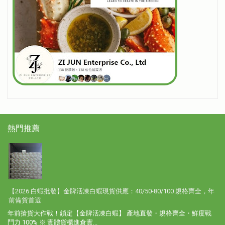
熱門推薦
【2026 白蝦批發】金牌活凍白蝦現貨供應：40/50-80/100 規格齊全，年
前備貨首選
年前搶貨大作戰！鎖定【金牌活凍白蝦】 產地直發・規格齊全・鮮度戰
鬥力 100% ※ 實體貨櫃進倉實...