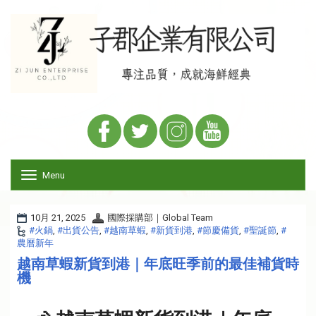
Menu
T
o
g
g
10月 21, 2025
國際採購部｜Global Team
l
#火鍋
,
#出貨公告
,
#越南草蝦
,
#新貨到港
,
#節慶備貨
,
#聖誕節
,
#
e
農曆新年
n
越南草蝦新貨到港｜年底旺季前的最佳補貨時
a
機
v
i
g
a