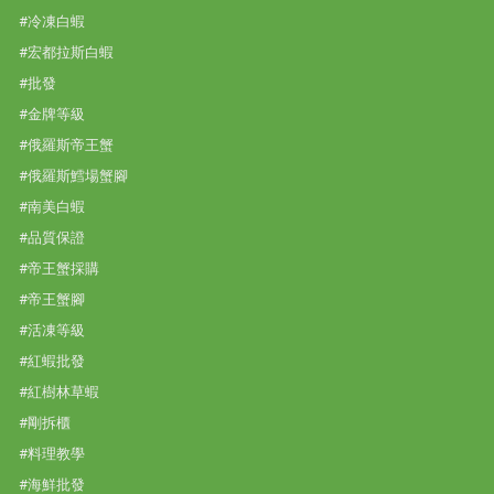
#冷凍白蝦
#宏都拉斯白蝦
#批發
#金牌等級
#俄羅斯帝王蟹
#俄羅斯鱈場蟹腳
#南美白蝦
#品質保證
#帝王蟹採購
#帝王蟹腳
#活凍等級
#紅蝦批發
#紅樹林草蝦
#剛拆櫃
#料理教學
#海鮮批發