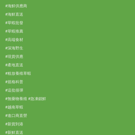
#海鮮供應商
#海鮮直送
#草蝦批發
#草蝦推薦
#高端食材
#深海野生
#現貨供應
#產地直送
#粗放養殖草蝦
#規格科普
#這批很彈
#無藥物養殖 #急凍鎖鮮
#越南草蝦
#進口商直營
#新貨到港
#新鮮直送