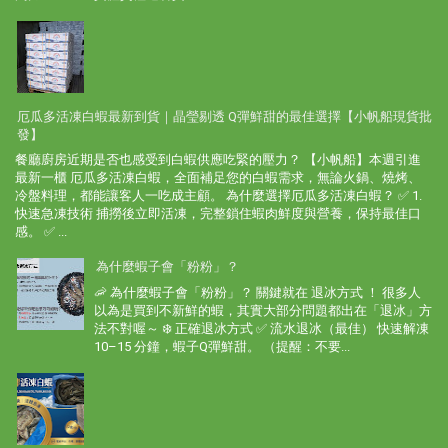
厄瓜多活凍白蝦最新到貨｜晶瑩剔透 Q彈鮮甜的最佳選擇【小帆船現貨批
發】
餐廳廚房近期是否也感受到白蝦供應吃緊的壓力？ 【小帆船】本週引進
最新一櫃 厄瓜多活凍白蝦，全面補足您的白蝦需求，無論火鍋、燒烤、
冷盤料理，都能讓客人一吃成主顧。 為什麼選擇厄瓜多活凍白蝦？ ✅ 1.
快速急凍技術 捕撈後立即活凍，完整鎖住蝦肉鮮度與營養，保持最佳口
感。 ✅ ...
為什麼蝦子會「粉粉」？
🦐 為什麼蝦子會「粉粉」？ 關鍵就在 退冰方式 ！ 很多人
以為是買到不新鮮的蝦，其實大部分問題都出在「退冰」方
法不對喔～ ❄️ 正確退冰方式 ✅ 流水退冰（最佳） 快速解凍
10–15 分鐘，蝦子Q彈鮮甜。 （提醒：不要...