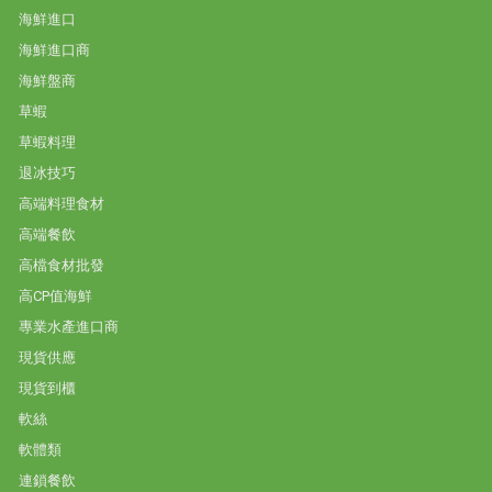
海鮮進口
海鮮進口商
海鮮盤商
草蝦
草蝦料理
退冰技巧
高端料理食材
高端餐飲
高檔食材批發
高CP值海鮮
專業水產進口商
現貨供應
現貨到櫃
軟絲
軟體類
連鎖餐飲