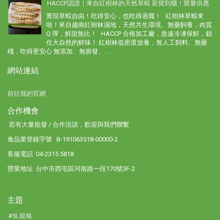
HACCP認證｜來自紅樹林的天然草蝦 新貨到櫃！限量供應
實現草蝦自由！吃得安心，也吃得過癮！ 紅樹林草蝦來
啦！來自越南紅樹林濕地，天然共生環境、無藥飼養，肉質
Q 彈，鮮甜無比！ HACCP 合格加工廠，急速冷凍保鮮，鎖
住大自然的鮮味！ 紅樹林低密度放養，無人工飼料、無藥
殘，吃得更安心 無添加、無膨發、...
網站連結
前往我的官網
合作機會
若有大量批發 / 合作洽談，歡迎與我們聯繫
食品業登錄字號 B-191063518-00000-2
客服電話 04-2315 5818
營業地址 台中市西屯區河南路一段170號3F-2
主題
#5L規格