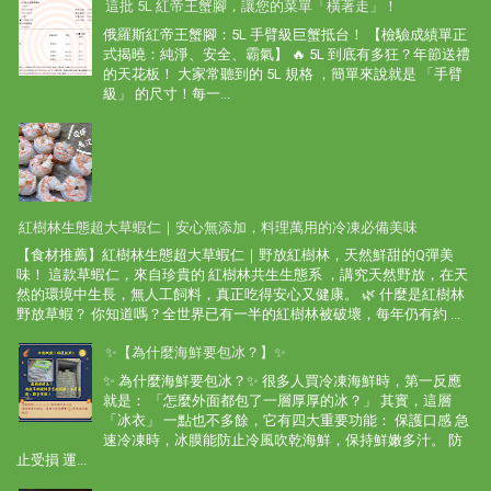
這批 5L 紅帝王蟹腳，讓您的菜單「橫著走」！
俄羅斯紅帝王蟹腳：5L 手臂級巨蟹抵台！ 【檢驗成績單正
式揭曉：純淨、安全、霸氣】 🔥 5L 到底有多狂？年節送禮
的天花板！ 大家常聽到的 5L 規格 ，簡單來說就是 「手臂
級」 的尺寸！每一...
紅樹林生態超大草蝦仁｜安心無添加，料理萬用的冷凍必備美味
【食材推薦】紅樹林生態超大草蝦仁｜野放紅樹林，天然鮮甜的Q彈美
味！ 這款草蝦仁，來自珍貴的 紅樹林共生生態系 ，講究天然野放，在天
然的環境中生長，無人工飼料，真正吃得安心又健康。 🌿 什麼是紅樹林
野放草蝦？ 你知道嗎？全世界已有一半的紅樹林被破壞，每年仍有約 ...
✨【為什麼海鮮要包冰？】✨
✨ 為什麼海鮮要包冰？✨ 很多人買冷凍海鮮時，第一反應
就是： 「怎麼外面都包了一層厚厚的冰？」 其實，這層
「冰衣」 一點也不多餘，它有四大重要功能： 保護口感 急
速冷凍時，冰膜能防止冷風吹乾海鮮，保持鮮嫩多汁。 防
止受損 運...