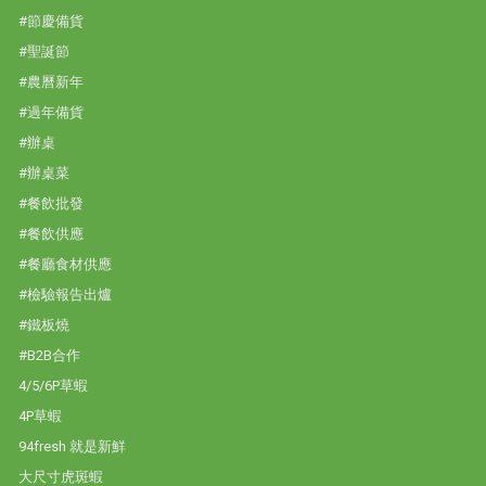
#節慶備貨
#聖誕節
#農曆新年
#過年備貨
#辦桌
#辦桌菜
#餐飲批發
#餐飲供應
#餐廳食材供應
#檢驗報告出爐
#鐵板燒
#B2B合作
4/5/6P草蝦
4P草蝦
94fresh 就是新鮮
大尺寸虎斑蝦