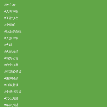
#94fresh
#大馬草蝦
#子郡水產
#小帆船
#厄瓜多白蝦
#天然草蝦
#火鍋
#火鍋燒烤
#出貨公告
#台中水產
#母親節備貨
#生凍鮮甜
#白蝦批發
#全規格現貨
#安心海鮮
#年節採購