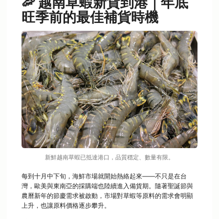
🦐 越南草蝦新貨到港｜年底
t
旺季前的最佳補貨時機
i
o
n
新鮮越南草蝦已抵達港口，品質穩定、數量有限。
每到十月中下旬，海鮮市場就開始熱絡起來——不只是在台
灣，歐美與東南亞的採購端也陸續進入備貨期。隨著聖誕節與
農曆新年的節慶需求被啟動，市場對草蝦等原料的需求會明顯
上升，也讓原料價格逐步攀升。